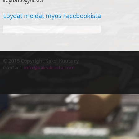
käytettävyydestä.
Löydät meidät myös Facebookista
© 2018 Copyright Kaksi Kuuta ry
Contact:
info@kaksikuuta.com