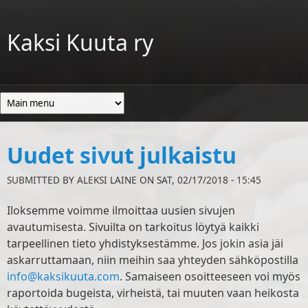
Skip to main content
Kaksi Kuuta ry
Uudet sivut julkaistu
SUBMITTED BY
ALEKSI LAINE
ON SAT, 02/17/2018 - 15:45
Iloksemme voimme ilmoittaa uusien sivujen
avautumisesta. Sivuilta on tarkoitus löytyä kaikki
tarpeellinen tieto yhdistyksestämme. Jos jokin asia jäi
askarruttamaan, niin meihin saa yhteyden sähköpostilla
info@kaksikuuta.com
. Samaiseen osoitteeseen voi myös
raportoida bugeista, virheistä, tai muuten vaan heikosta