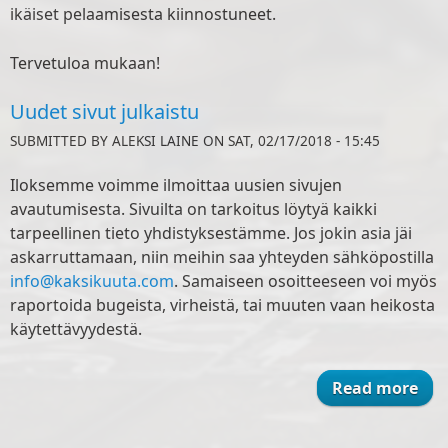
ikäiset pelaamisesta kiinnostuneet.
Tervetuloa mukaan!
Uudet sivut julkaistu
SUBMITTED BY
ALEKSI LAINE
ON SAT, 02/17/2018 - 15:45
Iloksemme voimme ilmoittaa uusien sivujen
avautumisesta. Sivuilta on tarkoitus löytyä kaikki
tarpeellinen tieto yhdistyksestämme. Jos jokin asia jäi
askarruttamaan, niin meihin saa yhteyden sähköpostilla
info@kaksikuuta.com
. Samaiseen osoitteeseen voi myös
raportoida bugeista, virheistä, tai muuten vaan heikosta
käytettävyydestä.
Read more